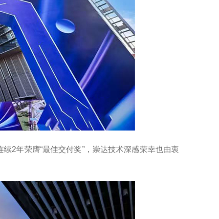
续2年荣膺“最佳交付奖”，崇达技术深感荣幸也由衷