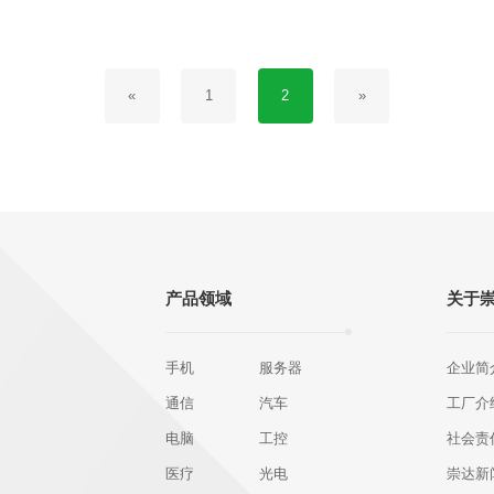
«
1
2
»
产品领域
关于
手机
服务器
企业简
通信
汽车
工厂介
电脑
工控
社会责
医疗
光电
崇达新