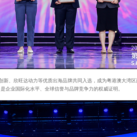
石创新、欣旺达动力等优质出海品牌共同入选，成为粤港澳大湾区
，是企业国际化水平、全球信誉与品牌竞争力的权威证明。