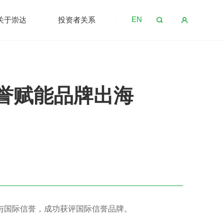
EN
关于崇达
投资者关系
信誉赋能品牌出海
质与国际信誉，成功获评国际信誉品牌。